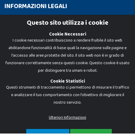
INFORMAZIONI LEGALI
Cookie Policy
Questo sito utilizza i cookie
Privacy Policy
Cookie Necessari
I cookie necessari contribuiscono a rendere fruibile il sito web
abilitandone funzionalità di base quali la navigazione sulle pagine e
l'accesso alle aree protette del sito. Il sito web non è in grado di
funzionare correttamente senza questi cookie. Questo cookie è usato
per distinguere tra umani e robot.
Cookie Statistici
Questi strumenti di tracciamento ci permettono di misurare il traffico
e analizzare il tuo comportamento con l'obiettivo di migliorare il
Dadi e Mattoncini è un brand di Giocabene Srl. Ogni riproduzione o utilizzo non
nostro servizio.
espressamente autorizzato è severamente vietato. Tutti i loghi, marchi,
brand elencati nel presente shop sono di proprietà dei rispettivi titolari.
I prezzi e le promozioni pubblicate potrebbero differire da quanto esposto in
Ulteriori Informazioni
negozio.
Giocabene Srl - via della Posta 8, 20123 Milano (MI)
P.IVA 02608090425 - REA AN201199 - C.S. 10.000 i.v.