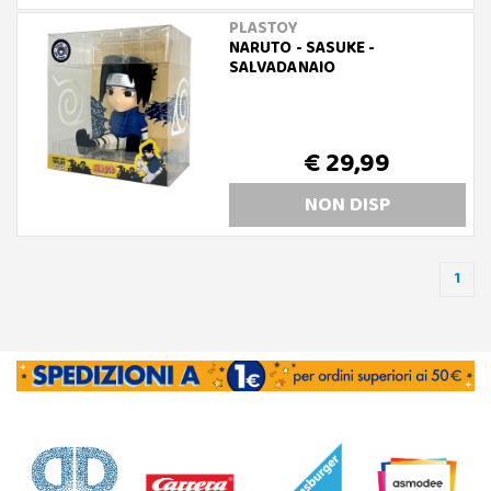
PLASTOY
NARUTO - SASUKE -
SALVADANAIO
€ 29,99
NON DISP
1