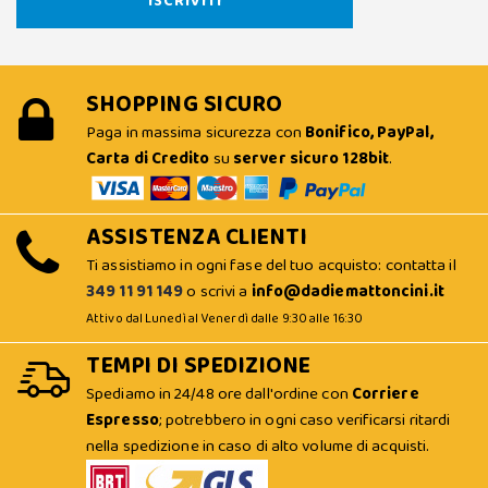
SHOPPING SICURO
Paga in massima sicurezza con
Bonifico, PayPal,
Carta di Credito
su
server sicuro 128bit
.
ASSISTENZA CLIENTI
Ti assistiamo in ogni fase del tuo acquisto: contatta il
349 11 91 149
o scrivi a
info@dadiemattoncini.it
Attivo dal Lunedì al Venerdì dalle 9:30 alle 16:30
TEMPI DI SPEDIZIONE
Spediamo in 24/48 ore dall'ordine con
Corriere
Espresso
; potrebbero in ogni caso verificarsi ritardi
nella spedizione in caso di alto volume di acquisti.