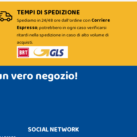
TEMPI DI SPEDIZIONE
Spediamo in 24/48 ore dall'ordine con
Corriere
Espresso
; potrebbero in ogni caso verificarsi
ritardi nella spedizione in caso di alto volume di
acquisti.
un vero negozio!
SOCIAL NETWORK