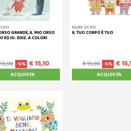
OCHO
NUBE OCHO
 ORSO GRANDE, IL MIO ORSO
IL TUO CORPO È TUO
O ED IO. EDIZ. A COLORI
€ 15,10
€ 15,
 15,90
€ 15,90
-5%
-5%
ACQUISTA
ACQUISTA