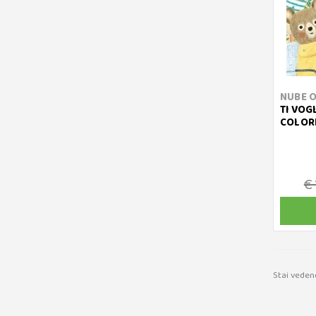
NUBE 
TI VOG
COLOR
€ 
Stai veden