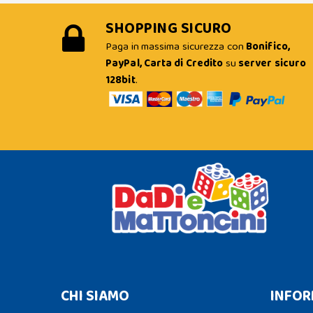
SHOPPING SICURO
Paga in massima sicurezza con
Bonifico,
PayPal, Carta di Credito
su
server sicuro
128bit
.
CHI SIAMO
INFOR