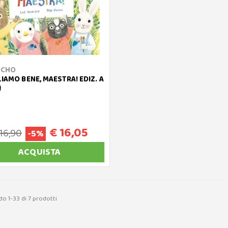
OCHO
LIAMO BENE, MAESTRA! EDIZ. A
I
€ 16,05
16,90
-5%
ACQUISTA
do 1-33 di 7 prodotti