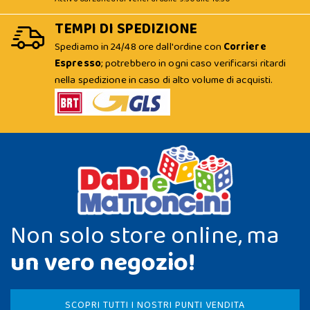
TEMPI DI SPEDIZIONE
Spediamo in 24/48 ore dall'ordine con
Corriere
Espresso
; potrebbero in ogni caso verificarsi ritardi
nella spedizione in caso di alto volume di acquisti.
Non solo store online, ma
un vero negozio!
SCOPRI TUTTI I NOSTRI PUNTI VENDITA