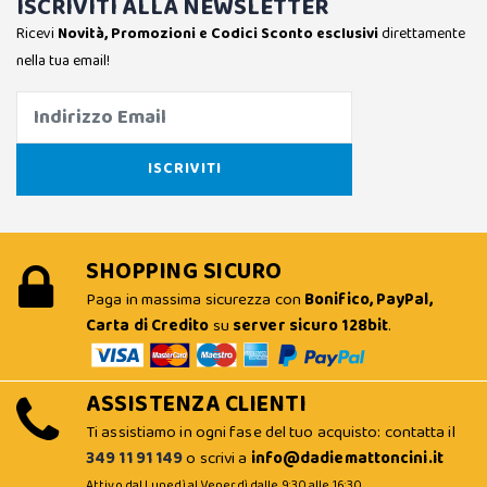
ISCRIVITI ALLA NEWSLETTER
Ricevi
Novità, Promozioni e Codici Sconto esclusivi
direttamente
nella tua email!
SHOPPING SICURO
Paga in massima sicurezza con
Bonifico, PayPal,
Carta di Credito
su
server sicuro 128bit
.
ASSISTENZA CLIENTI
Ti assistiamo in ogni fase del tuo acquisto: contatta il
349 11 91 149
o scrivi a
info@dadiemattoncini.it
Attivo dal Lunedì al Venerdì dalle 9:30 alle 16:30