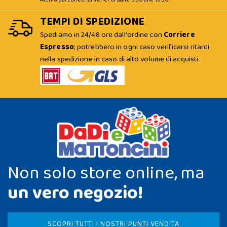
TEMPI DI SPEDIZIONE
Spediamo in 24/48 ore dall'ordine con
Corriere
Espresso
; potrebbero in ogni caso verificarsi ritardi
nella spedizione in caso di alto volume di acquisti.
Non solo store online, ma
un vero negozio!
SCOPRI TUTTI I NOSTRI PUNTI VENDITA