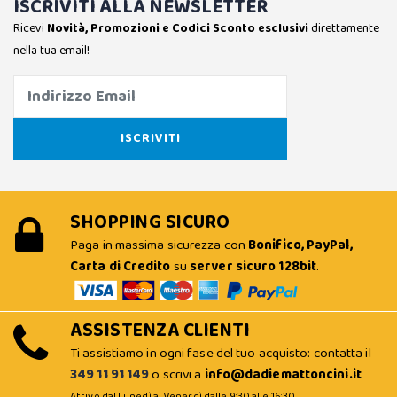
ISCRIVITI ALLA NEWSLETTER
Ricevi
Novità, Promozioni e Codici Sconto esclusivi
direttamente
nella tua email!
SHOPPING SICURO
Paga in massima sicurezza con
Bonifico, PayPal,
Carta di Credito
su
server sicuro 128bit
.
ASSISTENZA CLIENTI
Ti assistiamo in ogni fase del tuo acquisto: contatta il
349 11 91 149
o scrivi a
info@dadiemattoncini.it
Attivo dal Lunedì al Venerdì dalle 9:30 alle 16:30