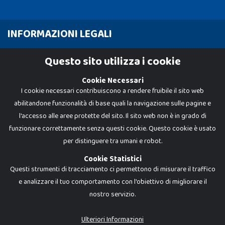
INFORMAZIONI LEGALI
Cookie Policy
Questo sito utilizza i cookie
Privacy Policy
Cookie Necessari
I cookie necessari contribuiscono a rendere fruibile il sito web
abilitandone funzionalità di base quali la navigazione sulle pagine e
l'accesso alle aree protette del sito. Il sito web non è in grado di
funzionare correttamente senza questi cookie. Questo cookie è usato
per distinguere tra umani e robot.
Cookie Statistici
Questi strumenti di tracciamento ci permettono di misurare il traffico
e analizzare il tuo comportamento con l'obiettivo di migliorare il
nostro servizio.
Dadi e Mattoncini è un brand di Giocabene Srl. Ogni riproduzione o utilizzo non
espressamente autorizzato è severamente vietato. Tutti i loghi, marchi,
brand elencati nel presente shop sono di proprietà dei rispettivi titolari.
I prezzi e le promozioni pubblicate potrebbero differire da quanto esposto in
Ulteriori Informazioni