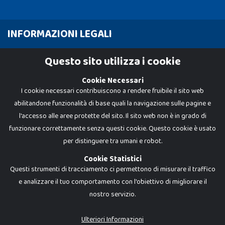
INFORMAZIONI LEGALI
Cookie Policy
Questo sito utilizza i cookie
Privacy Policy
Cookie Necessari
I cookie necessari contribuiscono a rendere fruibile il sito web
abilitandone funzionalità di base quali la navigazione sulle pagine e
l'accesso alle aree protette del sito. Il sito web non è in grado di
funzionare correttamente senza questi cookie. Questo cookie è usato
per distinguere tra umani e robot.
Cookie Statistici
Questi strumenti di tracciamento ci permettono di misurare il traffico
e analizzare il tuo comportamento con l'obiettivo di migliorare il
nostro servizio.
Dadi e Mattoncini è un brand di Giocabene Srl. Ogni riproduzione o utilizzo non
espressamente autorizzato è severamente vietato. Tutti i loghi, marchi,
brand elencati nel presente shop sono di proprietà dei rispettivi titolari.
I prezzi e le promozioni pubblicate potrebbero differire da quanto esposto in
Ulteriori Informazioni