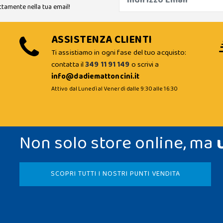
ttamente nella tua email!
ASSISTENZA CLIENTI
Ti assistiamo in ogni fase del tuo acquisto:
contatta il
349 11 91 149
o scrivi a
info@dadiemattoncini.it
Attivo dal Lunedì al Venerdì dalle 9:30 alle 16:30
Non solo store online, ma
SCOPRI TUTTI I NOSTRI PUNTI VENDITA