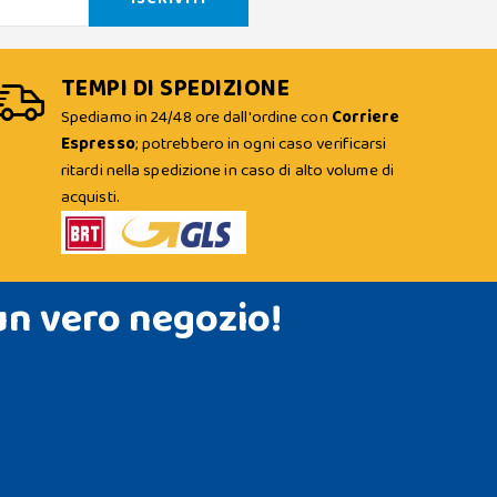
TEMPI DI SPEDIZIONE
Spediamo in 24/48 ore dall'ordine con
Corriere
Espresso
; potrebbero in ogni caso verificarsi
ritardi nella spedizione in caso di alto volume di
acquisti.
un vero negozio!