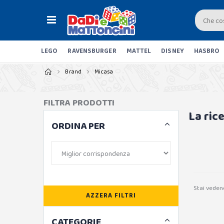
LEGO
RAVENSBURGER
MATTEL
DISNEY
HASBRO
Brand
Micasa
FILTRA PRODOTTI
La ric
ORDINA PER
Stai veden
AZZERA FILTRI
CATEGORIE