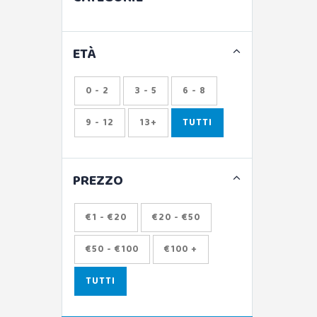
ETÀ
0 - 2
3 - 5
6 - 8
9 - 12
13+
TUTTI
PREZZO
€1 - €20
€20 - €50
€50 - €100
€100 +
TUTTI