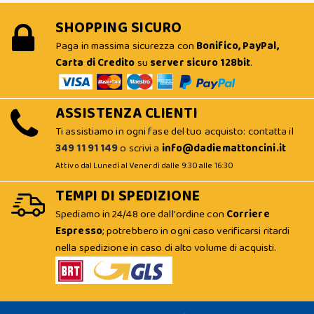
SHOPPING SICURO
Paga in massima sicurezza con
Bonifico, PayPal,
Carta di Credito
su
server sicuro 128bit
.
ASSISTENZA CLIENTI
Ti assistiamo in ogni fase del tuo acquisto: contatta il
349 11 91 149
o scrivi a
info@dadiemattoncini.it
Attivo dal Lunedì al Venerdì dalle 9:30 alle 16:30
TEMPI DI SPEDIZIONE
Spediamo in 24/48 ore dall'ordine con
Corriere
Espresso
; potrebbero in ogni caso verificarsi ritardi
nella spedizione in caso di alto volume di acquisti.