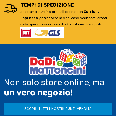
TEMPI DI SPEDIZIONE
Spediamo in 24/48 ore dall'ordine con
Corriere
Espresso
; potrebbero in ogni caso verificarsi ritardi
nella spedizione in caso di alto volume di acquisti.
Non solo store online, ma
un vero negozio!
SCOPRI TUTTI I NOSTRI PUNTI VENDITA