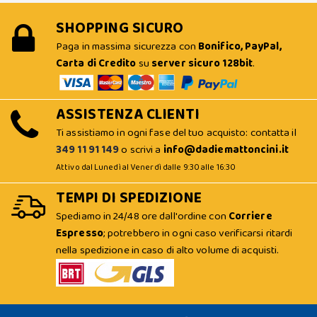
SHOPPING SICURO
Paga in massima sicurezza con
Bonifico, PayPal,
Carta di Credito
su
server sicuro 128bit
.
ASSISTENZA CLIENTI
Ti assistiamo in ogni fase del tuo acquisto: contatta il
349 11 91 149
o scrivi a
info@dadiemattoncini.it
Attivo dal Lunedì al Venerdì dalle 9:30 alle 16:30
TEMPI DI SPEDIZIONE
Spediamo in 24/48 ore dall'ordine con
Corriere
Espresso
; potrebbero in ogni caso verificarsi ritardi
nella spedizione in caso di alto volume di acquisti.