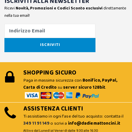
ISCRIVITI ALLA NEWSLETTER
Ricevi
Novità, Promozioni e Codici Sconto esclusivi
direttamente
nella tua email!
SHOPPING SICURO
Paga in massima sicurezza con
Bonifico, PayPal,
Carta di Credito
su
server sicuro 128bit
.
ASSISTENZA CLIENTI
Ti assistiamo in ogni fase del tuo acquisto: contatta il
349 11 91 149
o scrivi a
info@dadiemattoncini.it
Attivo dal Lunedì al Venerdì dalle 9:30 alle 16:30