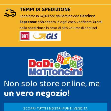
TEMPI DI SPEDIZIONE
Spediamo in 24/48 ore dall'ordine con
Corriere
Espresso
; potrebbero in ogni caso verificarsi ritardi
nella spedizione in caso di alto volume di acquisti.
Non solo store online, ma
un vero negozio!
SCOPRI TUTTI I NOSTRI PUNTI VENDITA