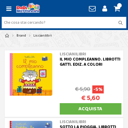
Brand
Liscianilibri
LISCIANILIBRI
IL MIO COMPLEANNO. LIBROTTI
GATTI. EDIZ. A COLORI
€ 5,90
-5%
€ 5,60
ACQUISTA
LISCIANILIBRI
SOTTO LA PIOGGIA. LIBROTTI