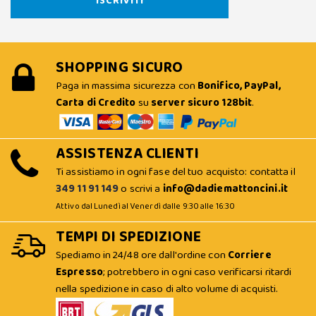
SHOPPING SICURO
Paga in massima sicurezza con
Bonifico, PayPal,
Carta di Credito
su
server sicuro 128bit
.
ASSISTENZA CLIENTI
Ti assistiamo in ogni fase del tuo acquisto: contatta il
349 11 91 149
o scrivi a
info@dadiemattoncini.it
Attivo dal Lunedì al Venerdì dalle 9:30 alle 16:30
TEMPI DI SPEDIZIONE
Spediamo in 24/48 ore dall'ordine con
Corriere
Espresso
; potrebbero in ogni caso verificarsi ritardi
nella spedizione in caso di alto volume di acquisti.