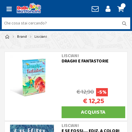
Brand
Lisciani
LISCIANI
DRAGHI E FANTASTORIE
€ 12,90
-5%
€ 12,25
ACQUISTA
LISCIANI
E SE FOSSI.... EDIZ. A COLORI