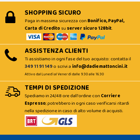
SHOPPING SICURO
Paga in massima sicurezza con
Bonifico, PayPal,
Carta di Credito
su
server sicuro 128bit
.
ASSISTENZA CLIENTI
Ti assistiamo in ogni fase del tuo acquisto: contatta il
349 11 91 149
o scrivi a
info@dadiemattoncini.it
Attivo dal Lunedì al Venerdì dalle 9:30 alle 16:30
TEMPI DI SPEDIZIONE
Spediamo in 24/48 ore dall'ordine con
Corriere
Espresso
; potrebbero in ogni caso verificarsi ritardi
nella spedizione in caso di alto volume di acquisti.