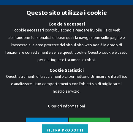
Cookie Policy
Questo sito utilizza i cookie
Privacy Policy
Cookie Necessari
I cookie necessari contribuiscono a rendere fruibile il sito web
abilitandone funzionalità di base quali la navigazione sulle pagine e
l'accesso alle aree protette del sito. Il sito web non è in grado di
funzionare correttamente senza questi cookie. Questo cookie è usato
per distinguere tra umani e robot.
Cookie Statistici
Questi strumenti di tracciamento ci permettono di misurare il traffico
e analizzare il tuo comportamento con l'obiettivo di migliorare il
nostro servizio.
Dadi e Mattoncini è un brand di Giocabene Srl. Ogni riproduzione o utilizzo non
espressamente autorizzato è severamente vietato. Tutti i loghi, marchi,
brand elencati nel presente shop sono di proprietà dei rispettivi titolari.
I prezzi e le promozioni pubblicate potrebbero differire da quanto esposto in
Ulteriori Informazioni
negozio.
Giocabene Srl - via della Posta 8, 20123 Milano (MI)
P.IVA 02608090425 - REA AN201199 - C.S. 10.000 i.v.
SOLO NECESSARI
ACCETTA TUTTO
FILTRA PRODOTTI