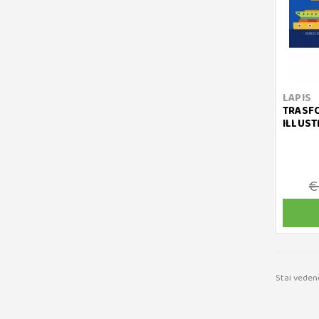
LAPIS
TRASFO
ILLUST
€
Stai veden