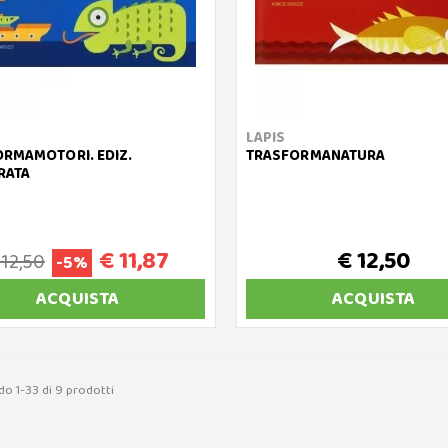
LAPIS
RMAMOTORI. EDIZ.
TRASFORMANATURA
RATA
€ 11,87
€ 12,50
 12,50
-5%
ACQUISTA
ACQUISTA
do 1-33 di 9 prodotti