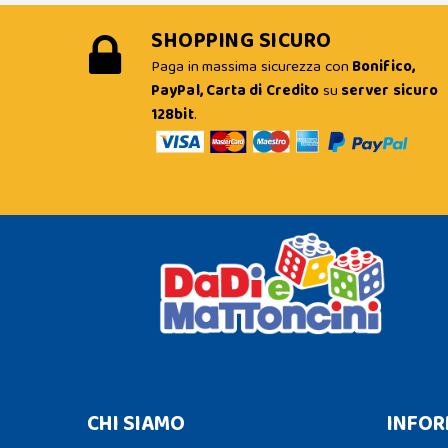
SHOPPING SICURO
Paga in massima sicurezza con
Bonifico,
PayPal, Carta di Credito
su
server sicuro
128bit
.
CHI SIAMO
INFOR