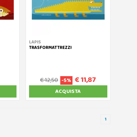
LAPIS
TRASFORMATTREZZI
€ 11,87
€ 12,50
-5%
ACQUISTA
1