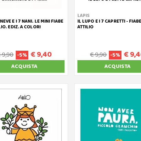
LAPIS
EVE E I 7 NANI. LE MINI FIABE
IL LUPO E I 7 CAPRETTI - FIABE
LIO. EDIZ. A COLORI
ATTILIO
€ 9,40
€ 9,
 9,90
€ 9,90
-5%
-5%
ACQUISTA
ACQUISTA