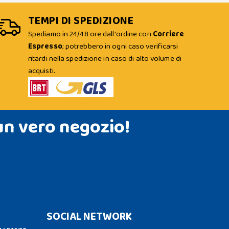
TEMPI DI SPEDIZIONE
Spediamo in 24/48 ore dall'ordine con
Corriere
Espresso
; potrebbero in ogni caso verificarsi
ritardi nella spedizione in caso di alto volume di
acquisti.
un vero negozio!
SOCIAL NETWORK