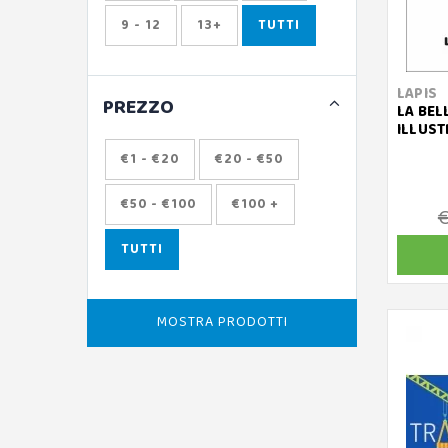
9 - 12
13+
TUTTI
LAPIS
PREZZO
LA BEL
ILLUST
€1 - €20
€20 - €50
€50 - €100
€100 +
€
TUTTI
MOSTRA PRODOTTI