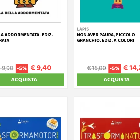
LAPIS
LA ADDORMENTATA. EDIZ.
NON AVER PAURA, PICCOLO
RATA
GRANCHIO. EDIZ. A COLORI
€ 9,40
€ 14,
 9,90
€ 15,00
-5%
-5%
ACQUISTA
ACQUISTA