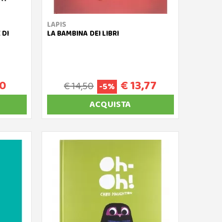
LAPIS
 DI
LA BAMBINA DEI LIBRI
40
€ 13,77
€ 14,50
-5%
ACQUISTA