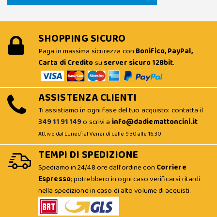
SHOPPING SICURO
Paga in massima sicurezza con
Bonifico, PayPal,
Carta di Credito
su
server sicuro 128bit
.
ASSISTENZA CLIENTI
Ti assistiamo in ogni fase del tuo acquisto: contatta il
349 11 91 149
o scrivi a
info@dadiemattoncini.it
Attivo dal Lunedì al Venerdì dalle 9:30 alle 16:30
TEMPI DI SPEDIZIONE
Spediamo in 24/48 ore dall'ordine con
Corriere
Espresso
; potrebbero in ogni caso verificarsi ritardi
nella spedizione in caso di alto volume di acquisti.