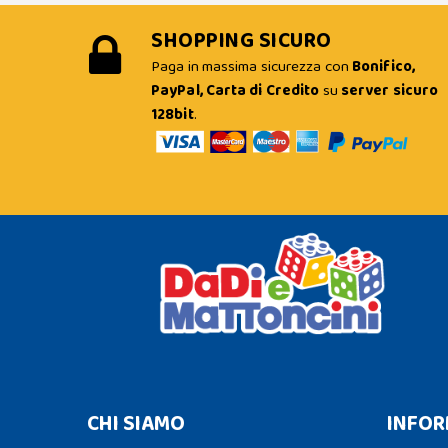
SHOPPING SICURO
Paga in massima sicurezza con
Bonifico,
PayPal, Carta di Credito
su
server sicuro
128bit
.
CHI SIAMO
INFOR