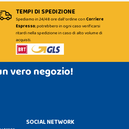
TEMPI DI SPEDIZIONE
Spediamo in 24/48 ore dall'ordine con
Corriere
Espresso
; potrebbero in ogni caso verificarsi
ritardi nella spedizione in caso di alto volume di
acquisti.
un vero negozio!
SOCIAL NETWORK