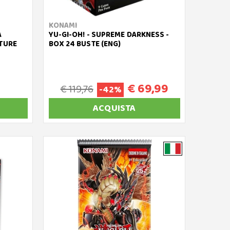
KONAMI
A
YU-GI-OH! - SUPREME DARKNESS -
CTURE
BOX 24 BUSTE (ENG)
€ 69,99
€ 119,76
-42%
ACQUISTA