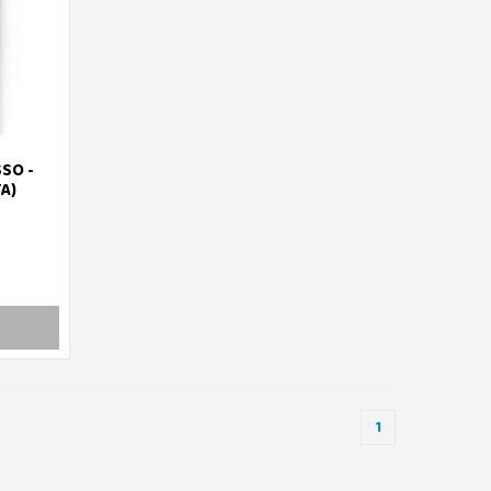
SSO -
A)
1