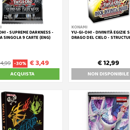
I
KONAMI
OH! - SUPREME DARKNESS -
YU-GI-OH! - DIVINITÀ EGIZIE S
A SINGOLA 9 CARTE (ENG)
DRAGO DEL CIELO - STRUCTU
€ 3,49
€ 12,99
 4,99
-30%
ACQUISTA
NON DISP
ONIBILE