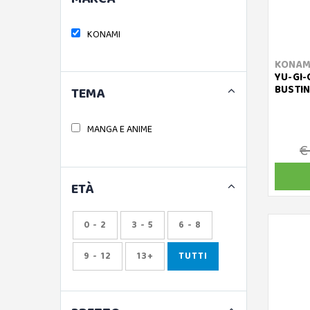
KONAMI
KONAM
YU-GI-
BUSTIN
TEMA
MANGA E ANIME
€
ETÀ
0 - 2
3 - 5
6 - 8
9 - 12
13+
TUTTI