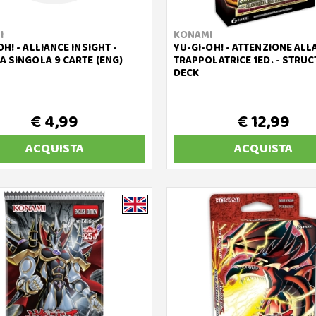
I
KONAMI
H! - ALLIANCE INSIGHT -
YU-GI-OH! - ATTENZIONE ALL
A SINGOLA 9 CARTE (ENG)
TRAPPOLATRICE 1ED. - STRU
DECK
€ 4,99
€ 12,99
ACQUISTA
ACQUISTA