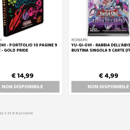
I
KONAMI
OH! - PORTFOLIO 10 PAGINE 9
YU-GI-OH! - RABBIA DELL'ABI
 - GOLD PRIDE
BUSTINA SINGOLA 9 CARTE (IT
€ 14,99
€ 4,99
NON DISP
ONIBILE
NON DISP
ONIBILE
do 1-33 di 8 prodotti