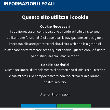
INFORMAZIONI LEGALI
Cookie Policy
Questo sito utilizza i cookie
Privacy Policy
Cookie Necessari
I cookie necessari contribuiscono a rendere fruibile il sito web
abilitandone funzionalità di base quali la navigazione sulle pagine e
l'accesso alle aree protette del sito. Il sito web non è in grado di
funzionare correttamente senza questi cookie. Questo cookie è usato
per distinguere tra umani e robot.
Cookie Statistici
Questi strumenti di tracciamento ci permettono di misurare il traffico
e analizzare il tuo comportamento con l'obiettivo di migliorare il
Dadi e Mattoncini è un brand di Giocabene Srl. Ogni riproduzione o utilizzo non
nostro servizio.
espressamente autorizzato è severamente vietato. Tutti i loghi, marchi,
brand elencati nel presente shop sono di proprietà dei rispettivi titolari.
I prezzi e le promozioni pubblicate potrebbero differire da quanto esposto in
Ulteriori Informazioni
negozio.
Giocabene Srl - via della Posta 8, 20123 Milano (MI)
P.IVA 02608090425 - REA AN201199 - C.S. 10.000 i.v.
SOLO NECESSARI
ACCETTA TUTTO