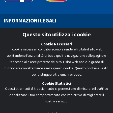
INFORMAZIONI LEGALI
Cookie Policy
Questo sito utilizza i cookie
Privacy Policy
Cookie Necessari
I cookie necessari contribuiscono a rendere fruibile il sito web
abilitandone funzionalità di base quali la navigazione sulle pagine e
l'accesso alle aree protette del sito. Il sito web non è in grado di
funzionare correttamente senza questi cookie. Questo cookie è usato
per distinguere tra umani e robot.
Cookie Statistici
Questi strumenti di tracciamento ci permettono di misurare il traffico
e analizzare il tuo comportamento con l'obiettivo di migliorare il
nostro servizio.
Dadi e Mattoncini è un brand di Giocabene Srl. Ogni riproduzione o utilizzo non
espressamente autorizzato è severamente vietato. Tutti i loghi, marchi,
brand elencati nel presente shop sono di proprietà dei rispettivi titolari.