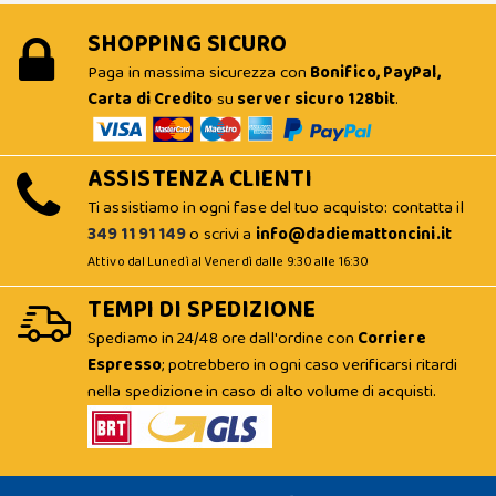
SHOPPING SICURO
Paga in massima sicurezza con
Bonifico, PayPal,
Carta di Credito
su
server sicuro 128bit
.
ASSISTENZA CLIENTI
Ti assistiamo in ogni fase del tuo acquisto: contatta il
349 11 91 149
o scrivi a
info@dadiemattoncini.it
Attivo dal Lunedì al Venerdì dalle 9:30 alle 16:30
TEMPI DI SPEDIZIONE
Spediamo in 24/48 ore dall'ordine con
Corriere
Espresso
; potrebbero in ogni caso verificarsi ritardi
nella spedizione in caso di alto volume di acquisti.