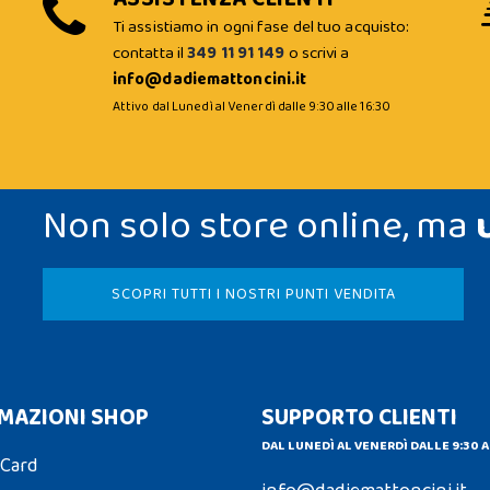
Ti assistiamo in ogni fase del tuo acquisto:
contatta il
349 11 91 149
o scrivi a
info@dadiemattoncini.it
Attivo dal Lunedì al Venerdì dalle 9:30 alle 16:30
Non solo store online, ma
SCOPRI TUTTI I NOSTRI PUNTI VENDITA
MAZIONI SHOP
SUPPORTO CLIENTI
DAL LUNEDÌ AL VENERDÌ DALLE 9:30 A
 Card