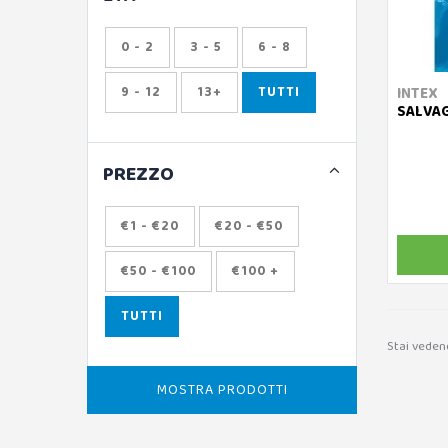
0 - 2
3 - 5
6 - 8
9 - 12
13+
TUTTI
INTEX
SALVA
PREZZO
€1 - €20
€20 - €50
€50 - €100
€100 +
TUTTI
Stai veden
MOSTRA PRODOTTI