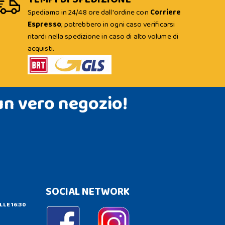
Spediamo in 24/48 ore dall'ordine con
Corriere
Espresso
; potrebbero in ogni caso verificarsi
ritardi nella spedizione in caso di alto volume di
acquisti.
un vero negozio!
SOCIAL NETWORK
LLE 16:30