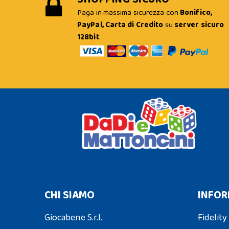
Paga in massima sicurezza con
Bonifico,
PayPal, Carta di Credito
su
server sicuro
128bit
.
CHI SIAMO
INFOR
Giocabene S.r.l.
Fidelity