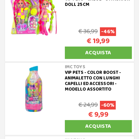
DOLL 25CM
€ 36,99
-46%
€ 19,99
ACQUISTA
IMC TOYS
VIP PETS - COLOR BOOST -
ANIMALETTO CON LUNGHI
CAPELLI ED ACCESSORI -
MODELLO ASSORTITO
€ 24,99
-60%
€ 9,99
ACQUISTA