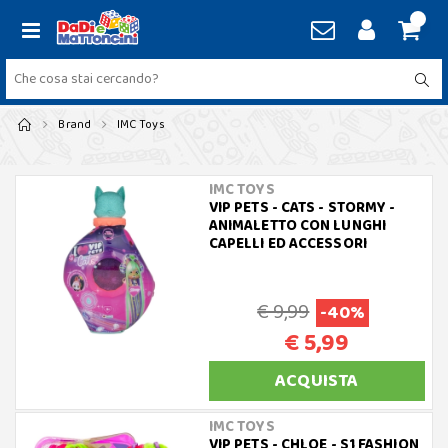
Brand
IMC Toys
IMC TOYS
VIP PETS - CATS - STORMY -
ANIMALETTO CON LUNGHI
CAPELLI ED ACCESSORI
€ 9,99
-40%
€ 5,99
ACQUISTA
IMC TOYS
VIP PETS - CHLOE - S1 FASHION