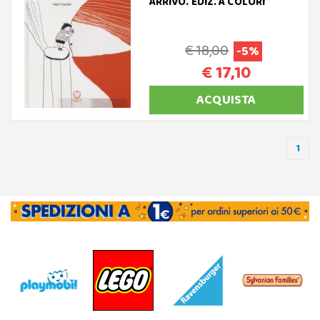
ARRIVO. EDIZ. A COLORI
€ 18,00
-5%
€ 17,10
ACQUISTA
1