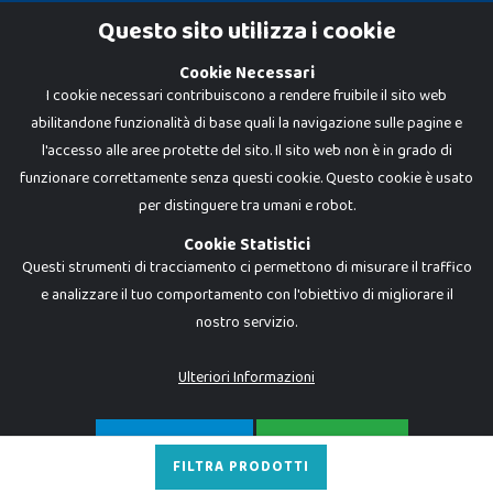
Cookie Policy
Questo sito utilizza i cookie
Privacy Policy
Cookie Necessari
I cookie necessari contribuiscono a rendere fruibile il sito web
abilitandone funzionalità di base quali la navigazione sulle pagine e
l'accesso alle aree protette del sito. Il sito web non è in grado di
funzionare correttamente senza questi cookie. Questo cookie è usato
per distinguere tra umani e robot.
Cookie Statistici
Questi strumenti di tracciamento ci permettono di misurare il traffico
e analizzare il tuo comportamento con l'obiettivo di migliorare il
nostro servizio.
Dadi e Mattoncini è un brand di Giocabene Srl. Ogni riproduzione o utilizzo non
espressamente autorizzato è severamente vietato. Tutti i loghi, marchi,
brand elencati nel presente shop sono di proprietà dei rispettivi titolari.
I prezzi e le promozioni pubblicate potrebbero differire da quanto esposto in
Ulteriori Informazioni
negozio.
Giocabene Srl - via della Posta 8, 20123 Milano (MI)
P.IVA 02608090425 - REA AN201199 - C.S. 10.000 i.v.
SOLO NECESSARI
ACCETTA TUTTO
FILTRA PRODOTTI