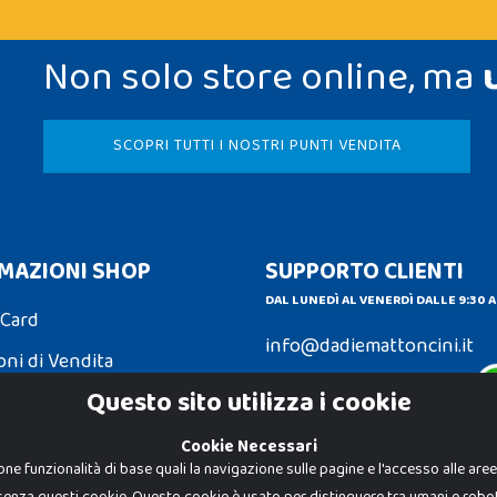
Non solo store online, ma
SCOPRI TUTTI I NOSTRI PUNTI VENDITA
MAZIONI SHOP
SUPPORTO CLIENTI
DAL LUNEDÌ AL VENERDÌ DALLE 9:30 A
 Card
info@dadiemattoncini.it
oni di Vendita
Contattaci su Whatsapp
Questo sito utilizza i cookie
ni e Resi
Cookie Necessari
one funzionalità di base quali la navigazione sulle pagine e l'accesso alle are
senza questi cookie. Questo cookie è usato per distinguere tra umani e robot