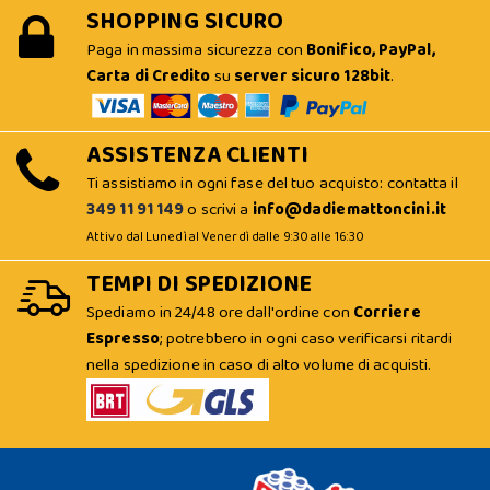
SHOPPING SICURO
Paga in massima sicurezza con
Bonifico, PayPal,
Carta di Credito
su
server sicuro 128bit
.
ASSISTENZA CLIENTI
Ti assistiamo in ogni fase del tuo acquisto: contatta il
349 11 91 149
o scrivi a
info@dadiemattoncini.it
Attivo dal Lunedì al Venerdì dalle 9:30 alle 16:30
TEMPI DI SPEDIZIONE
Spediamo in 24/48 ore dall'ordine con
Corriere
Espresso
; potrebbero in ogni caso verificarsi ritardi
nella spedizione in caso di alto volume di acquisti.