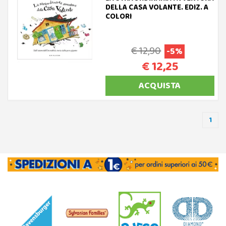
DELLA CASA VOLANTE. EDIZ. A
COLORI
€ 12,90
-5%
€ 12,25
ACQUISTA
1