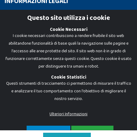
INFORMAZIONI LEGALI
Cookie Policy
Questo sito utilizza i cookie
Privacy Policy
Cookie Necessari
I cookie necessari contribuiscono a rendere fruibile il sito web
abilitandone funzionalità di base quali la navigazione sulle pagine e
l'accesso alle aree protette del sito. Il sito web non è in grado di
funzionare correttamente senza questi cookie. Questo cookie è usato
per distinguere tra umani e robot.
Cookie Statistici
Questi strumenti di tracciamento ci permettono di misurare il traffico
e analizzare il tuo comportamento con l'obiettivo di migliorare il
nostro servizio.
Dadi e Mattoncini è un brand di Giocabene Srl. Ogni riproduzione o utilizzo non
espressamente autorizzato è severamente vietato. Tutti i loghi, marchi,
brand elencati nel presente shop sono di proprietà dei rispettivi titolari.
I prezzi e le promozioni pubblicate potrebbero differire da quanto esposto in
Ulteriori Informazioni
negozio.
Giocabene Srl - via della Posta 8, 20123 Milano (MI)
P.IVA 02608090425 - REA AN201199 - C.S. 10.000 i.v.
SOLO NECESSARI
ACCETTA TUTTO