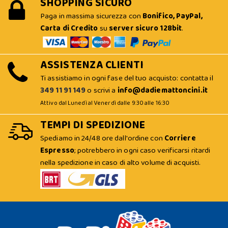
SHOPPING SICURO
Paga in massima sicurezza con
Bonifico, PayPal,
Carta di Credito
su
server sicuro 128bit
.
ASSISTENZA CLIENTI
Ti assistiamo in ogni fase del tuo acquisto: contatta il
349 11 91 149
o scrivi a
info@dadiemattoncini.it
Attivo dal Lunedì al Venerdì dalle 9:30 alle 16:30
TEMPI DI SPEDIZIONE
Spediamo in 24/48 ore dall'ordine con
Corriere
Espresso
; potrebbero in ogni caso verificarsi ritardi
nella spedizione in caso di alto volume di acquisti.