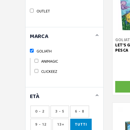
OUTLET
MARCA
GOLIA
LET'S 
PESCA
GOLIATH
ANIMAGIC
CLICKEEZ
ETÀ
0 - 2
3 - 5
6 - 8
9 - 12
13+
TUTTI