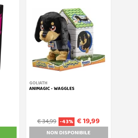
GOLIATH
ANIMAGIC - WAGGLES
€ 19,99
€ 34,99
-43%
NON DISP
ONIBILE