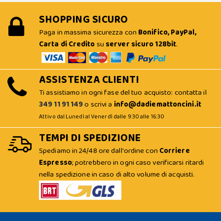
SHOPPING SICURO
Paga in massima sicurezza con
Bonifico, PayPal,
Carta di Credito
su
server sicuro 128bit
.
ASSISTENZA CLIENTI
Ti assistiamo in ogni fase del tuo acquisto: contatta il
349 11 91 149
o scrivi a
info@dadiemattoncini.it
Attivo dal Lunedì al Venerdì dalle 9:30 alle 16:30
TEMPI DI SPEDIZIONE
Spediamo in 24/48 ore dall'ordine con
Corriere
Espresso
; potrebbero in ogni caso verificarsi ritardi
nella spedizione in caso di alto volume di acquisti.