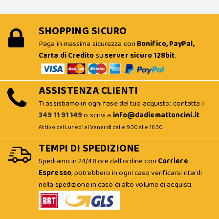
SHOPPING SICURO
Paga in massima sicurezza con
Bonifico, PayPal,
Carta di Credito
su
server sicuro 128bit
.
ASSISTENZA CLIENTI
Ti assistiamo in ogni fase del tuo acquisto: contatta il
349 11 91 149
o scrivi a
info@dadiemattoncini.it
Attivo dal Lunedì al Venerdì dalle 9:30 alle 16:30
TEMPI DI SPEDIZIONE
Spediamo in 24/48 ore dall'ordine con
Corriere
Espresso
; potrebbero in ogni caso verificarsi ritardi
nella spedizione in caso di alto volume di acquisti.