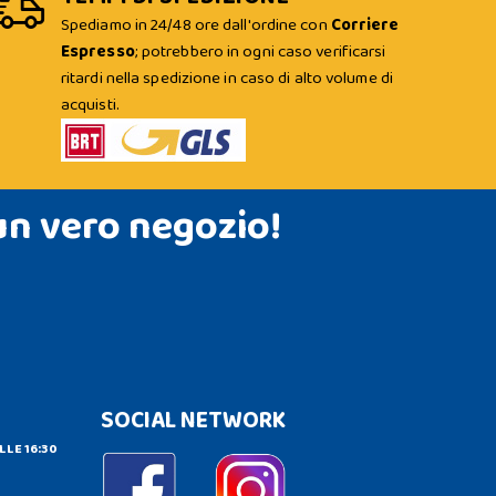
Spediamo in 24/48 ore dall'ordine con
Corriere
Espresso
; potrebbero in ogni caso verificarsi
ritardi nella spedizione in caso di alto volume di
acquisti.
un vero negozio!
SOCIAL NETWORK
LLE 16:30