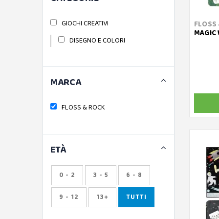
GIOCHI CREATIVI
FLOSS 
MAGIC 
DISEGNO E COLORI
MARCA
FLOSS & ROCK
ETÀ
0 - 2
3 - 5
6 - 8
9 - 12
13+
TUTTI