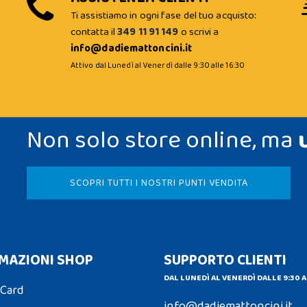
Ti assistiamo in ogni fase del tuo acquisto:
contatta il
349 11 91 149
o scrivi a
info@dadiemattoncini.it
Attivo dal Lunedì al Venerdì dalle 9:30 alle 16:30
Non solo store online, ma
SCOPRI TUTTI I NOSTRI PUNTI VENDITA
MAZIONI SHOP
SUPPORTO CLIENTI
DAL LUNEDÌ AL VENERDÌ DALLE 9:30 A
 Card
info@dadiemattoncini.it