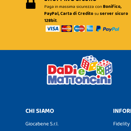
Paga in massima sicurezza con
Bonifico,
PayPal, Carta di Credito
su
server sicuro
128bit
.
CHI SIAMO
INFOR
Giocabene S.r.l.
Fidelity