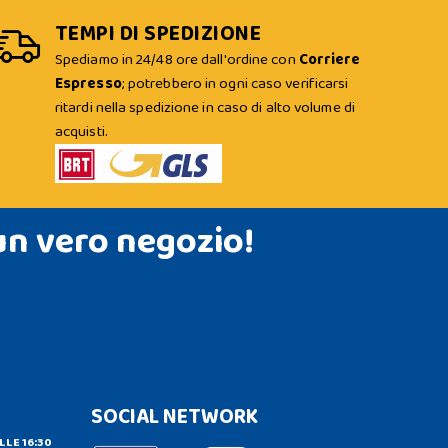
TEMPI DI SPEDIZIONE
Spediamo in 24/48 ore dall'ordine con
Corriere
Espresso
; potrebbero in ogni caso verificarsi
ritardi nella spedizione in caso di alto volume di
acquisti.
un vero negozio!
SOCIAL NETWORK
LLE 16:30