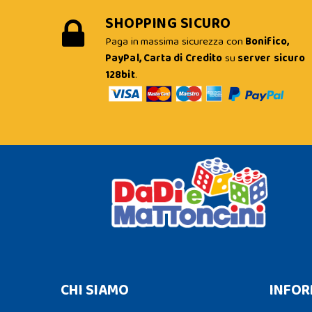
SHOPPING SICURO
Paga in massima sicurezza con
Bonifico,
PayPal, Carta di Credito
su
server sicuro
128bit
.
CHI SIAMO
INFOR