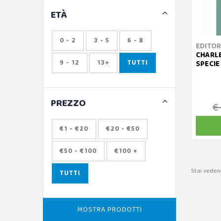
ETÀ
0 - 2
3 - 5
6 - 8
EDITOR
CHARLE
9 - 12
13+
TUTTI
SPECIE
PREZZO
€
€1 - €20
€20 - €50
€50 - €100
€100 +
Stai veden
TUTTI
MOSTRA PRODOTTI