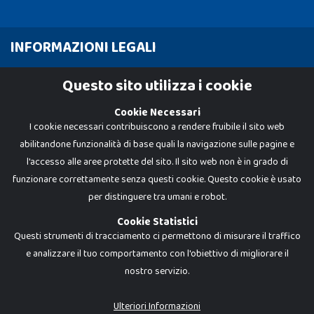
INFORMAZIONI LEGALI
Cookie Policy
Questo sito utilizza i cookie
Privacy Policy
Cookie Necessari
I cookie necessari contribuiscono a rendere fruibile il sito web
abilitandone funzionalità di base quali la navigazione sulle pagine e
l'accesso alle aree protette del sito. Il sito web non è in grado di
funzionare correttamente senza questi cookie. Questo cookie è usato
per distinguere tra umani e robot.
Cookie Statistici
Questi strumenti di tracciamento ci permettono di misurare il traffico
e analizzare il tuo comportamento con l'obiettivo di migliorare il
nostro servizio.
Dadi e Mattoncini è un brand di Giocabene Srl. Ogni riproduzione o utilizzo non
espressamente autorizzato è severamente vietato. Tutti i loghi, marchi,
brand elencati nel presente shop sono di proprietà dei rispettivi titolari.
I prezzi e le promozioni pubblicate potrebbero differire da quanto esposto in
Ulteriori Informazioni