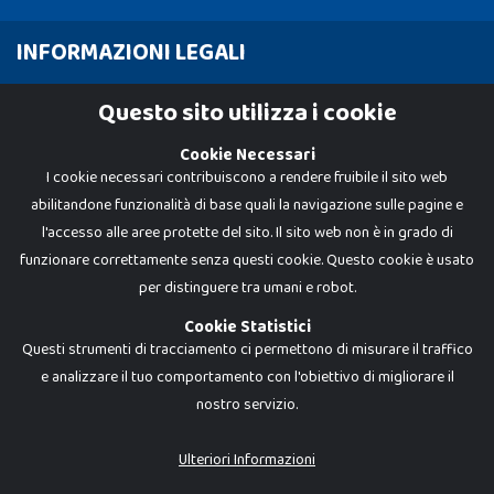
INFORMAZIONI LEGALI
Cookie Policy
Questo sito utilizza i cookie
Privacy Policy
Cookie Necessari
I cookie necessari contribuiscono a rendere fruibile il sito web
abilitandone funzionalità di base quali la navigazione sulle pagine e
l'accesso alle aree protette del sito. Il sito web non è in grado di
funzionare correttamente senza questi cookie. Questo cookie è usato
per distinguere tra umani e robot.
Cookie Statistici
Questi strumenti di tracciamento ci permettono di misurare il traffico
e analizzare il tuo comportamento con l'obiettivo di migliorare il
nostro servizio.
Dadi e Mattoncini è un brand di Giocabene Srl. Ogni riproduzione o utilizzo non
espressamente autorizzato è severamente vietato. Tutti i loghi, marchi,
brand elencati nel presente shop sono di proprietà dei rispettivi titolari.
I prezzi e le promozioni pubblicate potrebbero differire da quanto esposto in
Ulteriori Informazioni
negozio.
Giocabene Srl - via della Posta 8, 20123 Milano (MI)