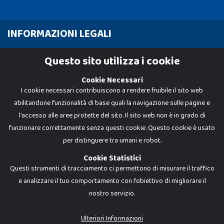
INFORMAZIONI LEGALI
Cookie Policy
Questo sito utilizza i cookie
Privacy Policy
Cookie Necessari
I cookie necessari contribuiscono a rendere fruibile il sito web
abilitandone funzionalità di base quali la navigazione sulle pagine e
l'accesso alle aree protette del sito. Il sito web non è in grado di
funzionare correttamente senza questi cookie. Questo cookie è usato
per distinguere tra umani e robot.
Cookie Statistici
Questi strumenti di tracciamento ci permettono di misurare il traffico
e analizzare il tuo comportamento con l'obiettivo di migliorare il
nostro servizio.
Dadi e Mattoncini è un brand di Giocabene Srl. Ogni riproduzione o utilizzo non
espressamente autorizzato è severamente vietato. Tutti i loghi, marchi,
brand elencati nel presente shop sono di proprietà dei rispettivi titolari.
I prezzi e le promozioni pubblicate potrebbero differire da quanto esposto in
Ulteriori Informazioni