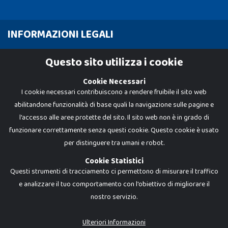
INFORMAZIONI LEGALI
Cookie Policy
Questo sito utilizza i cookie
Privacy Policy
Cookie Necessari
I cookie necessari contribuiscono a rendere fruibile il sito web
abilitandone funzionalità di base quali la navigazione sulle pagine e
l'accesso alle aree protette del sito. Il sito web non è in grado di
funzionare correttamente senza questi cookie. Questo cookie è usato
per distinguere tra umani e robot.
Cookie Statistici
Questi strumenti di tracciamento ci permettono di misurare il traffico
e analizzare il tuo comportamento con l'obiettivo di migliorare il
nostro servizio.
Dadi e Mattoncini è un brand di Giocabene Srl. Ogni riproduzione o utilizzo non
espressamente autorizzato è severamente vietato. Tutti i loghi, marchi,
brand elencati nel presente shop sono di proprietà dei rispettivi titolari.
I prezzi e le promozioni pubblicate potrebbero differire da quanto esposto in
Ulteriori Informazioni