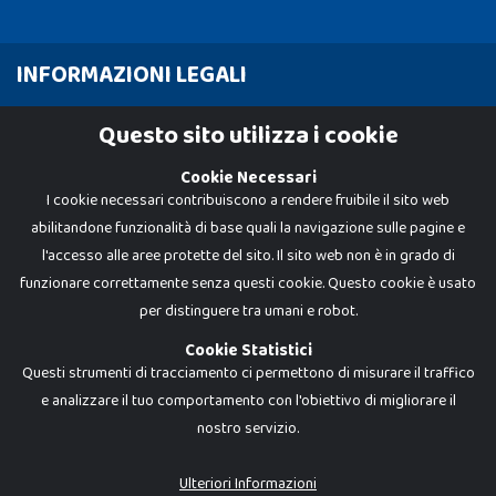
INFORMAZIONI LEGALI
Cookie Policy
Questo sito utilizza i cookie
Privacy Policy
Cookie Necessari
I cookie necessari contribuiscono a rendere fruibile il sito web
abilitandone funzionalità di base quali la navigazione sulle pagine e
l'accesso alle aree protette del sito. Il sito web non è in grado di
funzionare correttamente senza questi cookie. Questo cookie è usato
per distinguere tra umani e robot.
Cookie Statistici
Questi strumenti di tracciamento ci permettono di misurare il traffico
e analizzare il tuo comportamento con l'obiettivo di migliorare il
nostro servizio.
Dadi e Mattoncini è un brand di Giocabene Srl. Ogni riproduzione o utilizzo non
espressamente autorizzato è severamente vietato. Tutti i loghi, marchi,
brand elencati nel presente shop sono di proprietà dei rispettivi titolari.
I prezzi e le promozioni pubblicate potrebbero differire da quanto esposto in
Ulteriori Informazioni