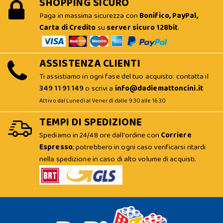
SHOPPING SICURO
Paga in massima sicurezza con
Bonifico, PayPal,
Carta di Credito
su
server sicuro 128bit
.
ASSISTENZA CLIENTI
Ti assistiamo in ogni fase del tuo acquisto: contatta il
349 11 91 149
o scrivi a
info@dadiemattoncini.it
Attivo dal Lunedì al Venerdì dalle 9:30 alle 16:30
TEMPI DI SPEDIZIONE
Spediamo in 24/48 ore dall'ordine con
Corriere
Espresso
; potrebbero in ogni caso verificarsi ritardi
nella spedizione in caso di alto volume di acquisti.