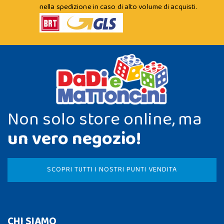
nella spedizione in caso di alto volume di acquisti.
Non solo store online, ma
un vero negozio!
SCOPRI TUTTI I NOSTRI PUNTI VENDITA
CHI SIAMO