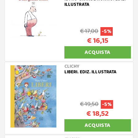
ILLUSTRATA
€ 17,00
-5%
€ 16,15
ACQUISTA
CLICHY
LIBERI. EDIZ. ILLUSTRATA
€ 19,50
-5%
€ 18,52
ACQUISTA