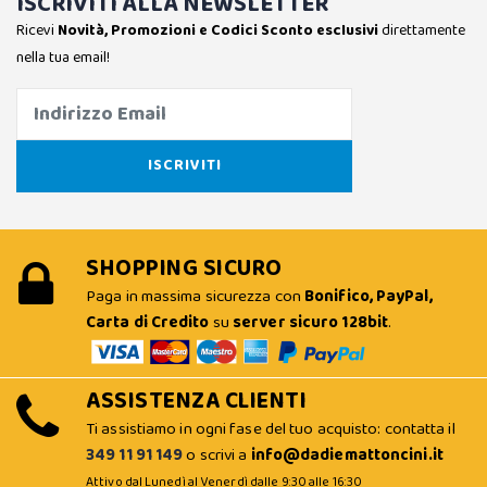
ISCRIVITI ALLA NEWSLETTER
Ricevi
Novità, Promozioni e Codici Sconto esclusivi
direttamente
nella tua email!
SHOPPING SICURO
Paga in massima sicurezza con
Bonifico, PayPal,
Carta di Credito
su
server sicuro 128bit
.
ASSISTENZA CLIENTI
Ti assistiamo in ogni fase del tuo acquisto: contatta il
349 11 91 149
o scrivi a
info@dadiemattoncini.it
Attivo dal Lunedì al Venerdì dalle 9:30 alle 16:30