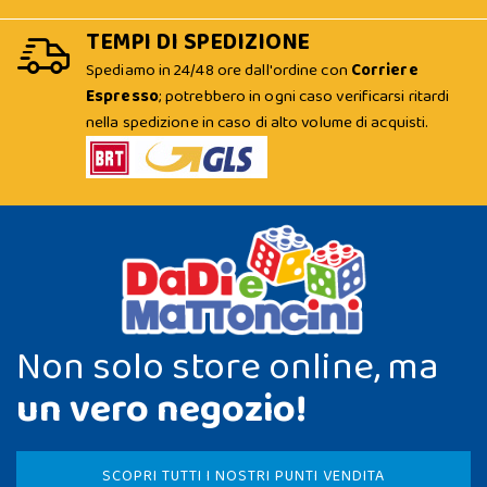
TEMPI DI SPEDIZIONE
Spediamo in 24/48 ore dall'ordine con
Corriere
Espresso
; potrebbero in ogni caso verificarsi ritardi
nella spedizione in caso di alto volume di acquisti.
Non solo store online, ma
un vero negozio!
SCOPRI TUTTI I NOSTRI PUNTI VENDITA