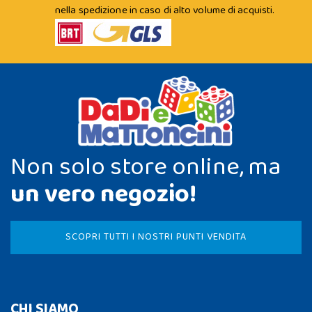
nella spedizione in caso di alto volume di acquisti.
Non solo store online, ma
un vero negozio!
SCOPRI TUTTI I NOSTRI PUNTI VENDITA
CHI SIAMO