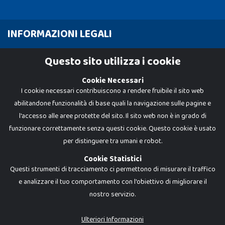
INFORMAZIONI LEGALI
Cookie Policy
Questo sito utilizza i cookie
Privacy Policy
Cookie Necessari
I cookie necessari contribuiscono a rendere fruibile il sito web
abilitandone funzionalità di base quali la navigazione sulle pagine e
l'accesso alle aree protette del sito. Il sito web non è in grado di
funzionare correttamente senza questi cookie. Questo cookie è usato
per distinguere tra umani e robot.
Cookie Statistici
Questi strumenti di tracciamento ci permettono di misurare il traffico
e analizzare il tuo comportamento con l'obiettivo di migliorare il
nostro servizio.
Dadi e Mattoncini è un brand di Giocabene Srl. Ogni riproduzione o utilizzo non
espressamente autorizzato è severamente vietato. Tutti i loghi, marchi,
brand elencati nel presente shop sono di proprietà dei rispettivi titolari.
I prezzi e le promozioni pubblicate potrebbero differire da quanto esposto in
Ulteriori Informazioni