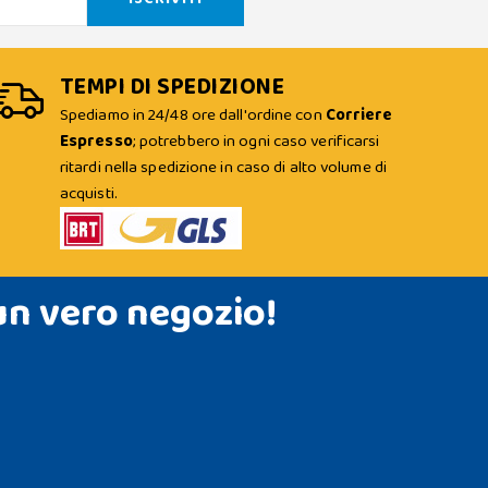
TEMPI DI SPEDIZIONE
Spediamo in 24/48 ore dall'ordine con
Corriere
Espresso
; potrebbero in ogni caso verificarsi
ritardi nella spedizione in caso di alto volume di
acquisti.
un vero negozio!