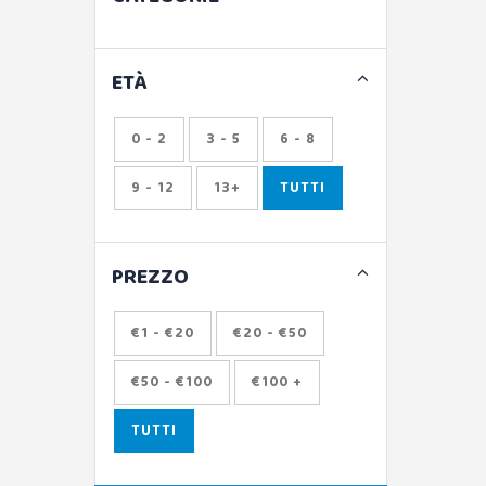
ETÀ
0 - 2
3 - 5
6 - 8
9 - 12
13+
TUTTI
PREZZO
€1 - €20
€20 - €50
€50 - €100
€100 +
TUTTI