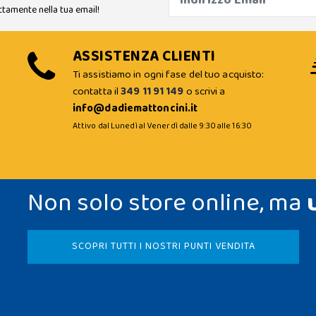
ttamente nella tua email!
ASSISTENZA CLIENTI
Ti assistiamo in ogni fase del tuo acquisto:
contatta il
349 11 91 149
o scrivi a
info@dadiemattoncini.it
Attivo dal Lunedì al Venerdì dalle 9:30 alle 16:30
Non solo store online, ma
SCOPRI TUTTI I NOSTRI PUNTI VENDITA