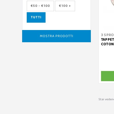
€50 - €100
€100 +
TUTTI
3 SPR
MOSTRA PRODOTTI
TAPPET
COTONE
Stai veden