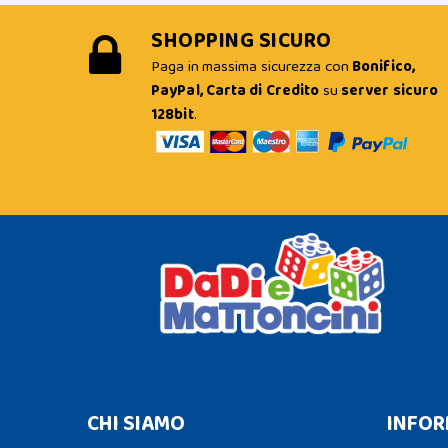
SHOPPING SICURO
Paga in massima sicurezza con
Bonifico,
PayPal, Carta di Credito
su
server sicuro
128bit
.
CHI SIAMO
INFOR