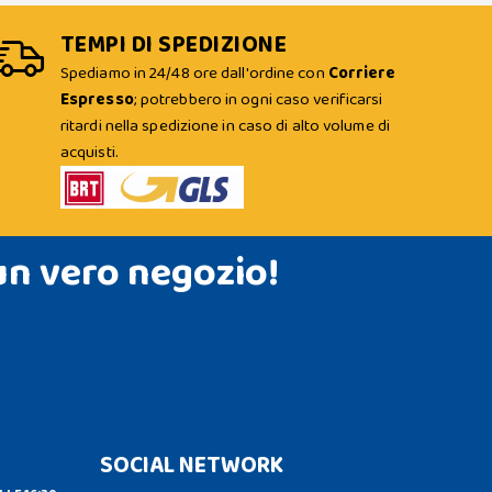
TEMPI DI SPEDIZIONE
Spediamo in 24/48 ore dall'ordine con
Corriere
Espresso
; potrebbero in ogni caso verificarsi
ritardi nella spedizione in caso di alto volume di
acquisti.
un vero negozio!
SOCIAL NETWORK