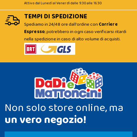
Attivo dal Lunedì al Venerdì dalle 9:30 alle 16:30
TEMPI DI SPEDIZIONE
Spediamo in 24/48 ore dall'ordine con
Corriere
Espresso
; potrebbero in ogni caso verificarsi ritardi
nella spedizione in caso di alto volume di acquisti.
Non solo store online, ma
un vero negozio!