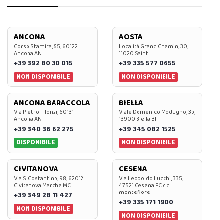
ANCONA
AOSTA
Corso Stamira, 55, 60122
Località Grand Chemin, 30,
Ancona AN
11020 Saint
+39 392 80 30 015
+39 335 577 0655
NON DISPONIBILE
NON DISPONIBILE
ANCONA BARACCOLA
BIELLA
Via Pietro Filonzi, 60131
Viale Domenico Modugno, 3b,
Ancona AN
13900 Biella BI
+39 340 36 62 275
+39 345 082 1525
DISPONIBILE
NON DISPONIBILE
CIVITANOVA
CESENA
Via S. Costantino, 98, 62012
Via Leopoldo Lucchi, 335,
Civitanova Marche MC
47521 Cesena FC c.c.
montefiore
+39 349 28 11 427
+39 335 171 1900
NON DISPONIBILE
NON DISPONIBILE