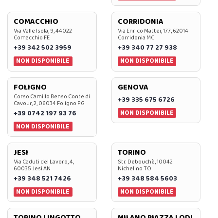
COMACCHIO
CORRIDONIA
Via Valle Isola, 9, 44022
Via Enrico Mattei, 177, 62014
Comacchio FE
Corridonia MC
+39 342 502 3959
+39 340 77 27 938
NON DISPONIBILE
NON DISPONIBILE
FOLIGNO
GENOVA
Corso Camillo Benso Conte di
+39 335 675 6726
Cavour, 2, 06034 Foligno PG
NON DISPONIBILE
+39 0742 197 93 76
NON DISPONIBILE
JESI
TORINO
Via Caduti del Lavoro, 4,
Str. Debouchè, 10042
60035 Jesi AN
Nichelino TO
+39 348 521 7426
+39 348 584 5603
NON DISPONIBILE
NON DISPONIBILE
TORINO LINGOTTO
MILANO PIAZZA LODI