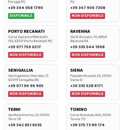
Perugia PG
PU
+39 344 058 1790
+39 347 906 7308
DISPONIBILE
NON DISPONIBILE
PORTO RECANATI
RAVENNA
Corso Giacomo Matteotti,
Via M. Bussato, 74, 48124
156, 62017 Porto Recanati MC
Ravenna RA
+39 071 759 0217
+39 335 544 1908
NON DISPONIBILE
NON DISPONIBILE
SENIGALLIA
SIENA
Via Guglielmo Oberdan, 17,
Piazzale Rosselli, 25, 53100
60019 Senigallia AN
Siena SI
+39 071 96 96 905
+39 335 528 6171
NON DISPONIBILE
NON DISPONIBILE
TERNI
TORINO
Via Montefiorino, 21, 05100
Corso Romania, 460, 10156
Terni TR
Torino TO
+39 342 851 6535
+39 375 73 89 174