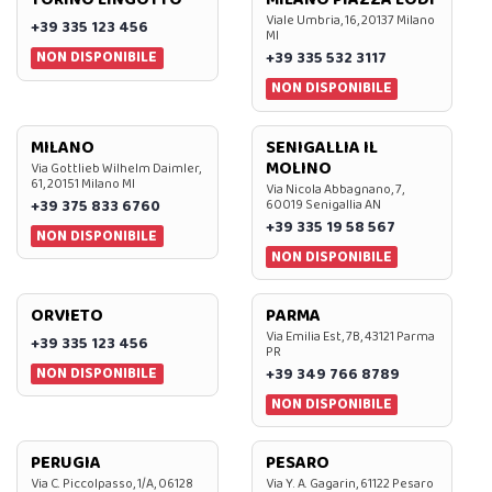
Viale Umbria, 16, 20137 Milano
+39 335 123 456
MI
NON DISPONIBILE
+39 335 532 3117
NON DISPONIBILE
MILANO
SENIGALLIA IL
MOLINO
Via Gottlieb Wilhelm Daimler,
61, 20151 Milano MI
Via Nicola Abbagnano, 7,
+39 375 833 6760
60019 Senigallia AN
+39 335 19 58 567
NON DISPONIBILE
NON DISPONIBILE
ORVIETO
PARMA
Via Emilia Est, 7B, 43121 Parma
+39 335 123 456
PR
NON DISPONIBILE
+39 349 766 8789
NON DISPONIBILE
PERUGIA
PESARO
Via C. Piccolpasso, 1/A, 06128
Via Y. A. Gagarin, 61122 Pesaro