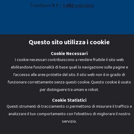
Questo sito utilizza i cookie
Cookie Necessari
Dadi e Mattoncini è un brand di Giocabene Srl. Ogni riproduzione o utilizzo non
I cookie necessari contribuiscono a rendere fruibile il sito web
espressamente autorizzato è severamente vietato. Tutti i loghi, marchi,
brand elencati nel presente shop sono di proprietà dei rispettivi titolari.
abilitandone funzionalità di base quali la navigazione sulle pagine e
I prezzi e le promozioni pubblicate potrebbero differire da quanto esposto in
negozio.
l'accesso alle aree protette del sito. Il sito web non è in grado di
Giocabene Srl - via della Posta 8, 20123 Milano (MI)
funzionare correttamente senza questi cookie. Questo cookie è usato
P.IVA 02608090425 - REA AN201199 - C.S. 10.000 i.v.
per distinguere tra umani e robot.
Cookie Statistici
Questi strumenti di tracciamento ci permettono di misurare il traffico e
analizzare il tuo comportamento con l'obiettivo di migliorare il nostro
servizio.