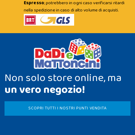
Espresso
; potrebbero in ogni caso verificarsi ritardi
nella spedizione in caso di alto volume di acquisti.
Non solo store online, ma
un vero negozio!
SCOPRI TUTTI I NOSTRI PUNTI VENDITA