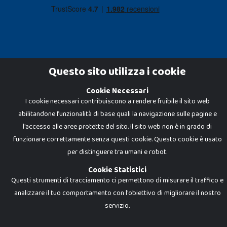
Questo sito utilizza i cookie
Cookie Necessari
Dadi e Mattoncini è un brand di Giocabene Srl. Ogni riproduzione o utilizzo non
I cookie necessari contribuiscono a rendere fruibile il sito web
espressamente autorizzato è severamente vietato. Tutti i loghi, marchi,
brand elencati nel presente shop sono di proprietà dei rispettivi titolari.
abilitandone funzionalità di base quali la navigazione sulle pagine e
I prezzi e le promozioni pubblicate potrebbero differire da quanto esposto in
negozio.
l'accesso alle aree protette del sito. Il sito web non è in grado di
Giocabene Srl - via della Posta 8, 20123 Milano (MI)
funzionare correttamente senza questi cookie. Questo cookie è usato
P.IVA 02608090425 - REA AN201199 - C.S. 10.000 i.v.
per distinguere tra umani e robot.
Cookie Statistici
Questi strumenti di tracciamento ci permettono di misurare il traffico e
analizzare il tuo comportamento con l'obiettivo di migliorare il nostro
servizio.