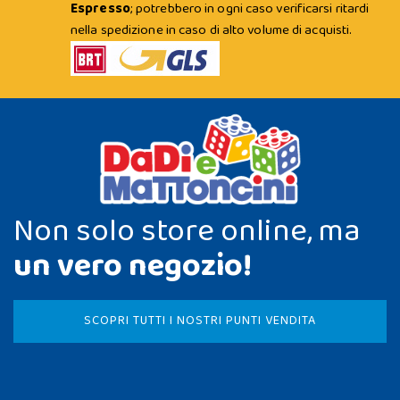
Espresso
; potrebbero in ogni caso verificarsi ritardi
nella spedizione in caso di alto volume di acquisti.
Non solo store online, ma
un vero negozio!
SCOPRI TUTTI I NOSTRI PUNTI VENDITA