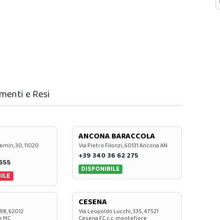
menti e Resi
ANCONA BARACCOLA
emin, 30, 11020
Via Pietro Filonzi, 60131 Ancona AN
+39 340 36 62 275
0655
DISPONIBILE
ILE
CESENA
 98, 62012
Via Leopoldo Lucchi, 335, 47521
e MC
Cesena FC c.c. montefiore