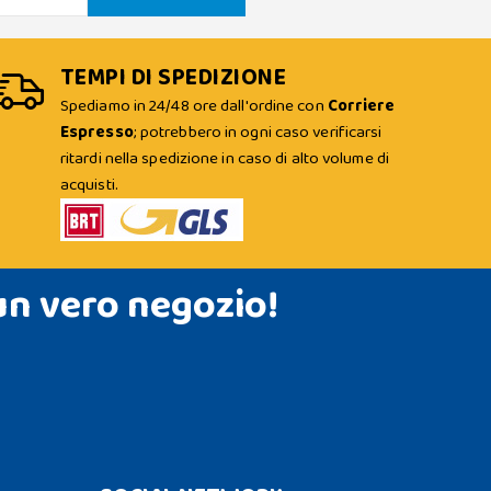
TEMPI DI SPEDIZIONE
Spediamo in 24/48 ore dall'ordine con
Corriere
Espresso
; potrebbero in ogni caso verificarsi
ritardi nella spedizione in caso di alto volume di
acquisti.
un vero negozio!