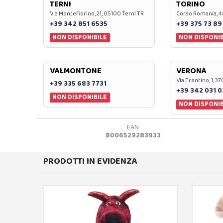
TERNI
TORINO
Via Montefiorino, 21, 05100 Terni TR
Corso Romania, 4
+39 342 851 6535
+39 375 73 89
NON DISPONIBILE
NON DISPONIB
VALMONTONE
VERONA
Via Trentino, 1, 
+39 335 683 7731
+39 342 031 
NON DISPONIBILE
NON DISPONIB
EAN
8006529283933
PRODOTTI IN EVIDENZA