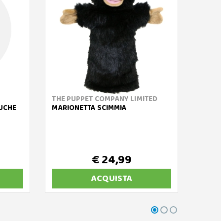
THE PUPPET COMPANY LIMITED
TRUDI
LUCHE
MARIONETTA SCIMMIA
MARIO
PELU
€ 24,99
ACQUISTA