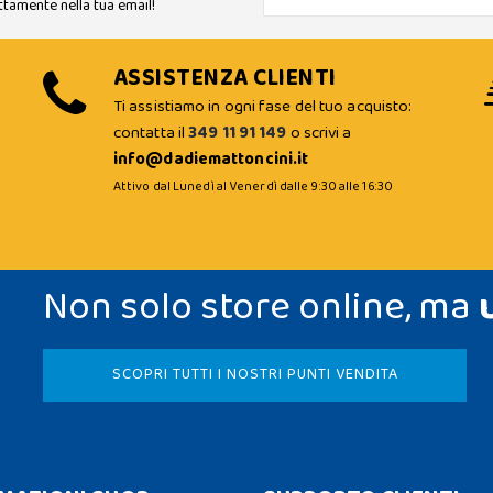
ttamente nella tua email!
ASSISTENZA CLIENTI
Ti assistiamo in ogni fase del tuo acquisto:
contatta il
349 11 91 149
o scrivi a
info@dadiemattoncini.it
Attivo dal Lunedì al Venerdì dalle 9:30 alle 16:30
Non solo store online, ma
SCOPRI TUTTI I NOSTRI PUNTI VENDITA