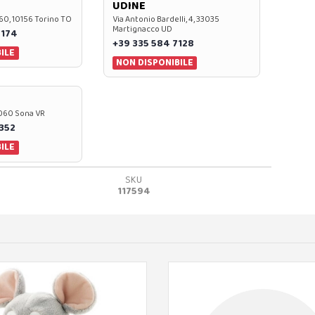
UDINE
60, 10156 Torino TO
Via Antonio Bardelli, 4, 33035
Martignacco UD
 174
+39 335 584 7128
ILE
NON DISPONIBILE
37060 Sona VR
0352
ILE
SKU
117594