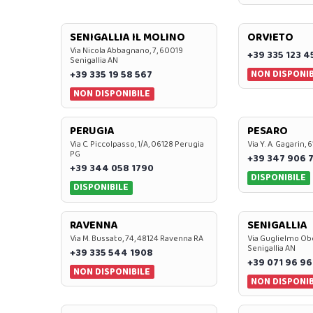
SENIGALLIA IL MOLINO
ORVIETO
Via Nicola Abbagnano, 7, 60019
+39 335 123 4
Senigallia AN
NON DISPONIB
+39 335 19 58 567
NON DISPONIBILE
PERUGIA
PESARO
Via C. Piccolpasso, 1/A, 06128 Perugia
Via Y. A. Gagarin,
PG
+39 347 906 
+39 344 058 1790
DISPONIBILE
DISPONIBILE
RAVENNA
SENIGALLIA
Via M. Bussato, 74, 48124 Ravenna RA
Via Guglielmo Obe
Senigallia AN
+39 335 544 1908
+39 071 96 96
NON DISPONIBILE
NON DISPONIB