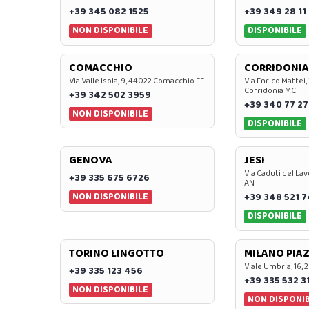
+39 345 082 1525
+39 349 28 11
NON DISPONIBILE
DISPONIBILE
COMACCHIO
CORRIDONIA
Via Valle Isola, 9, 44022 Comacchio FE
Via Enrico Mattei,
Corridonia MC
+39 342 502 3959
+39 340 77 27
NON DISPONIBILE
DISPONIBILE
GENOVA
JESI
Via Caduti del Lav
+39 335 675 6726
AN
NON DISPONIBILE
+39 348 521 
DISPONIBILE
TORINO LINGOTTO
MILANO PIAZ
Viale Umbria, 16, 
+39 335 123 456
+39 335 532 3
NON DISPONIBILE
NON DISPONIB