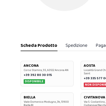
Scheda Prodotto
Spedizione
Paga
ANCONA
AOSTA
Corso Stamira, 55, 60122 Ancona AN
Località Grand Ch
Saint
+39 392 80 30 015
+39 335 577 
DISPONIBILE
NON DISPONIB
BIELLA
CIVITANOVA
Viale Domenico Modugno, 3b, 13900
Via S. Costantino,
Biella BI
Civitanova March