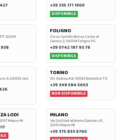
 427
+39 335 171 1900
DISPONIBILE
FOLIGNO
 177, 62014
Corso Camillo Benso Conte di
Cavour, 2, 06034 Foligno PG
 938
+39 0742 197 93 76
DISPONIBILE
TORINO
oro, 4, 60035 Jesi
Str. Debouchè, 10042 Nichelino TO
+39 348 584 5603
7426
NON DISPONIBILE
ZA LODI
MILANO
20137 Milano MI
Via Gottlieb Wilhelm Daimler, 61,
20151 Milano MI
117
+39 375 833 6760
ILE
NON DISPONIBILE