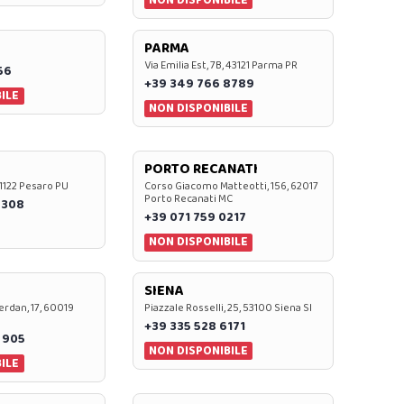
PARMA
Via Emilia Est, 7B, 43121 Parma PR
56
+39 349 766 8789
ILE
NON DISPONIBILE
PORTO RECANATI
 61122 Pesaro PU
Corso Giacomo Matteotti, 156, 62017
Porto Recanati MC
7308
+39 071 759 0217
NON DISPONIBILE
SIENA
rdan, 17, 60019
Piazzale Rosselli, 25, 53100 Siena SI
+39 335 528 6171
 905
NON DISPONIBILE
ILE