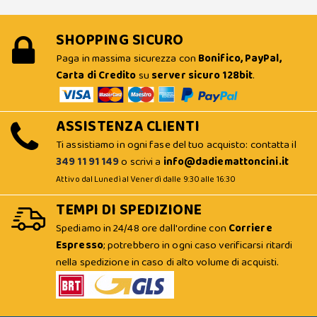
SHOPPING SICURO
Paga in massima sicurezza con
Bonifico, PayPal,
Carta di Credito
su
server sicuro 128bit
.
ASSISTENZA CLIENTI
Ti assistiamo in ogni fase del tuo acquisto: contatta il
349 11 91 149
o scrivi a
info@dadiemattoncini.it
Attivo dal Lunedì al Venerdì dalle 9:30 alle 16:30
TEMPI DI SPEDIZIONE
Spediamo in 24/48 ore dall'ordine con
Corriere
Espresso
; potrebbero in ogni caso verificarsi ritardi
nella spedizione in caso di alto volume di acquisti.