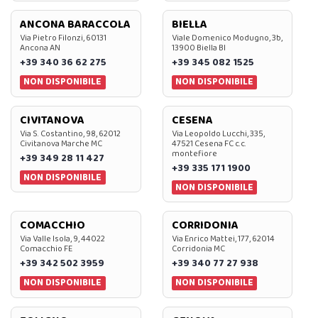
ANCONA BARACCOLA
BIELLA
Via Pietro Filonzi, 60131
Viale Domenico Modugno, 3b,
Ancona AN
13900 Biella BI
+39 340 36 62 275
+39 345 082 1525
NON DISPONIBILE
NON DISPONIBILE
CIVITANOVA
CESENA
Via S. Costantino, 98, 62012
Via Leopoldo Lucchi, 335,
Civitanova Marche MC
47521 Cesena FC c.c.
montefiore
+39 349 28 11 427
+39 335 171 1900
NON DISPONIBILE
NON DISPONIBILE
COMACCHIO
CORRIDONIA
Via Valle Isola, 9, 44022
Via Enrico Mattei, 177, 62014
Comacchio FE
Corridonia MC
+39 342 502 3959
+39 340 77 27 938
NON DISPONIBILE
NON DISPONIBILE