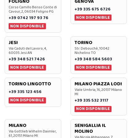
FOLIGNO
GENOVA
Corso Camillo Benso Conte di
+39 335 675 6726
Cavour, 2, 06034 Foligno PG
NON DISPONIBILE
+39 0742 197 93 76
NON DISPONIBILE
JESI
TORINO
Via Caduti del Lavoro, 4,
Str. Debouchè, 10042
60035 Jesi AN
Nichelino TO
+39 348 521 7426
+39 348 584 5603
NON DISPONIBILE
NON DISPONIBILE
TORINO LINGOTTO
MILANO PIAZZA LODI
Viale Umbria, 16, 20137 Milano
+39 335 123 456
MI
NON DISPONIBILE
+39 335 532 3117
NON DISPONIBILE
MILANO
SENIGALLIA IL
MOLINO
Via Gottlieb Wilhelm Daimler,
61, 20151 Milano MI
Via Nicola Abbagnano, 7,