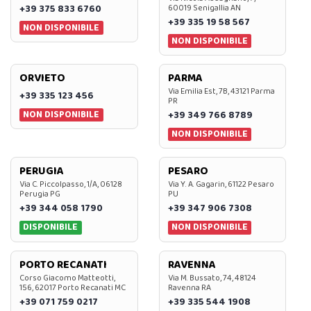
+39 375 833 6760
60019 Senigallia AN
+39 335 19 58 567
NON DISPONIBILE
NON DISPONIBILE
ORVIETO
PARMA
Via Emilia Est, 7B, 43121 Parma
+39 335 123 456
PR
NON DISPONIBILE
+39 349 766 8789
NON DISPONIBILE
PERUGIA
PESARO
Via C. Piccolpasso, 1/A, 06128
Via Y. A. Gagarin, 61122 Pesaro
Perugia PG
PU
+39 344 058 1790
+39 347 906 7308
DISPONIBILE
NON DISPONIBILE
PORTO RECANATI
RAVENNA
Corso Giacomo Matteotti,
Via M. Bussato, 74, 48124
156, 62017 Porto Recanati MC
Ravenna RA
+39 071 759 0217
+39 335 544 1908