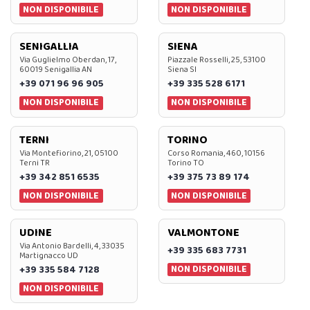
NON DISPONIBILE
NON DISPONIBILE
SENIGALLIA
SIENA
Via Guglielmo Oberdan, 17,
Piazzale Rosselli, 25, 53100
60019 Senigallia AN
Siena SI
+39 071 96 96 905
+39 335 528 6171
NON DISPONIBILE
NON DISPONIBILE
TERNI
TORINO
Via Montefiorino, 21, 05100
Corso Romania, 460, 10156
Terni TR
Torino TO
+39 342 851 6535
+39 375 73 89 174
NON DISPONIBILE
NON DISPONIBILE
UDINE
VALMONTONE
Via Antonio Bardelli, 4, 33035
+39 335 683 7731
Martignacco UD
NON DISPONIBILE
+39 335 584 7128
NON DISPONIBILE